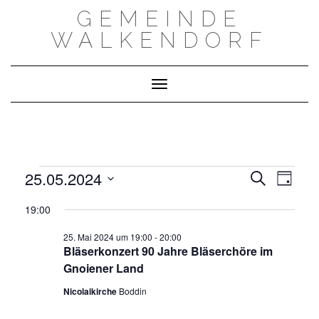
Skip
GEMEINDE
to
content
WALKENDORF
Toggle Navigation
VERANSTALTUNGEN
VERAN
VERANSTA
25.05.2024
Suche
ANSIC
FOR
Tag
SUCHE
NAVIG
25.
Datum
UND
MAI
19:00
wählen.
ANSICHTEN,
2024
NAVIGATIO
25. Mai 2024 um 19:00
-
20:00
Bläserkonzert 90 Jahre Bläserchöre im
Gnoiener Land
Nicolaikirche
Boddin