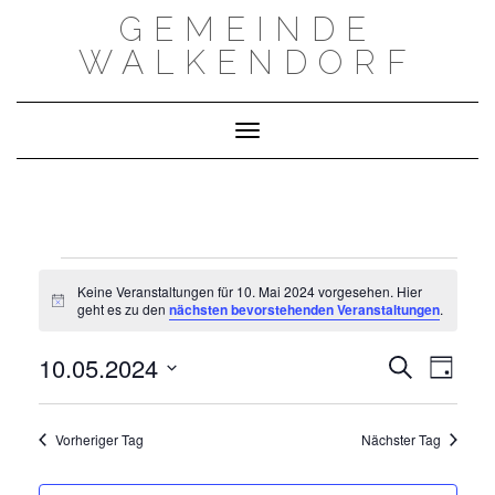
Skip
GEMEINDE
to
content
WALKENDORF
Toggle Navigation
VERANSTALTUNGEN
FOR
Keine Veranstaltungen für 10. Mai 2024 vorgesehen. Hier
10.
Notice
geht es zu den
nächsten bevorstehenden Veranstaltungen
.
MAI
2024
VERAN
VERANSTA
10.05.2024
Suche
ANSIC
Tag
SUCHE
NAVIG
Datum
UND
wählen.
ANSICHTEN,
NAVIGATIO
Vorheriger Tag
Nächster Tag